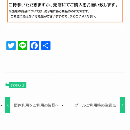
T
Li
F
共
wi
n
a
有
tt
e
c
er
e
b
お知らせ
o
o
団体利用をご利用の皆様へ
プールご利用時の注意点
k