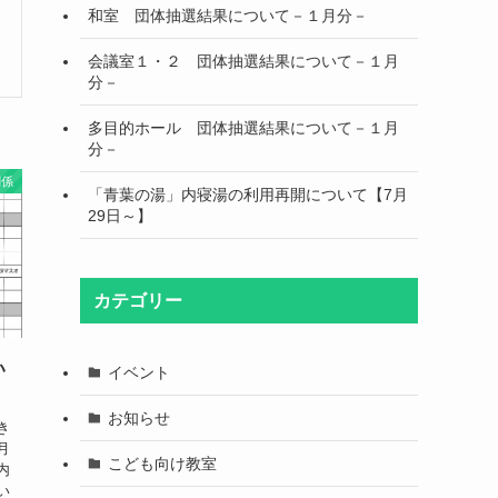
和室 団体抽選結果について－１月分－
会議室１・２ 団体抽選結果について－１月
分－
多目的ホール 団体抽選結果について－１月
分－
関係
「青葉の湯」内寝湯の利用再開について【7月
29日～】
カテゴリー
い
イベント
お知らせ
き
月
こども向け教室
内
い