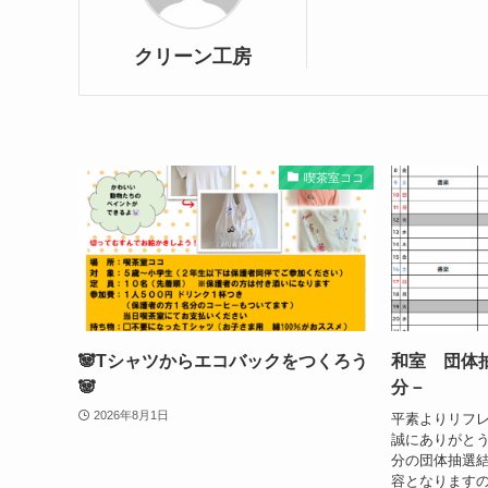
クリーン工房
喫茶室ココ
🐼Tシャツからエコバックをつくろう
和室 団体
🐼
分－
2026年8月1日
平素よりリフ
誠にありがと
分の団体抽選
容となります