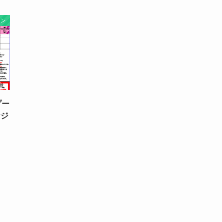
スン
プー
ケジ