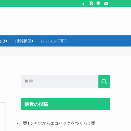
わせ
混雑状況
レッスン🧘‍♀️🏊‍♂️
最近の投稿
🐼Tシャツからエコバックをつくろう🐼