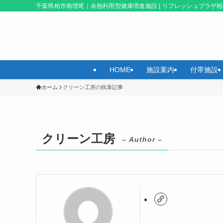
千葉県柏市南増尾｜余熱利用型健康増進施設 | リフレッシュプラザ柏
HOME
施設案内
付帯施設
ホーム
クリーン工房の執筆記事
クリーン工房
– Author –